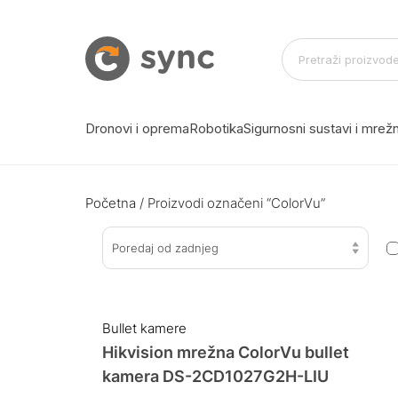
Dronovi i oprema
Robotika
Sigurnosni sustavi i mre
Početna
/ Proizvodi označeni “ColorVu”
Poredaj od zadnjeg
Bullet kamere
Hikvision mrežna ColorVu bullet
kamera DS-2CD1027G2H-LIU