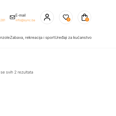
E-mail
0
0
281
info@sync.ba
nzole
Zabava, rekreacija i sport
Uređaji za kućanstvo
 se svih 2 rezultata