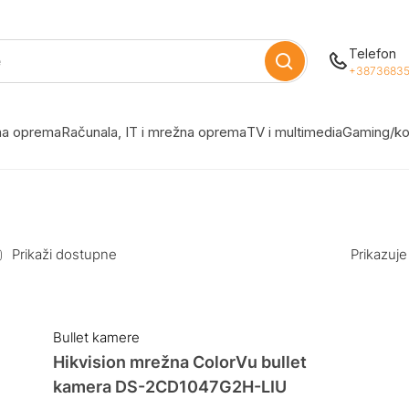
Telefon
+38736835
žna oprema
Računala, IT i mrežna oprema
TV i multimedia
Gaming/ko
Prikaži dostupne
Prikazuje
Bullet kamere
Hikvision mrežna ColorVu bullet
kamera DS-2CD1047G2H-LIU