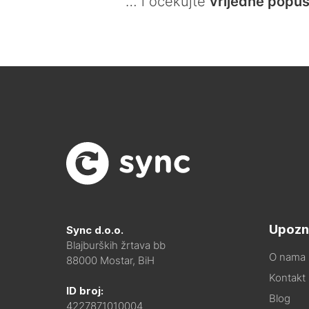
… i očekujte
vrijedne popus
Upozn
Sync d.o.o.
Blajburških žrtava bb
O nama
88000 Mostar, BiH
Kontakt i
ID broj:
Blog
4227871010004