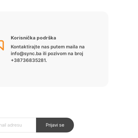
Korisnička podrška
Kontaktirajte nas putem maila na
info@sync.ba ili pozivom na broj
+38736835281.
Prijavi se