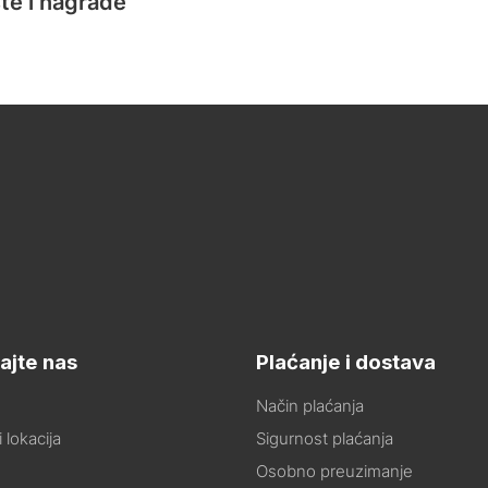
te i nagrade
ajte nas
Plaćanje i dostava
Način plaćanja
 lokacija
Sigurnost plaćanja
Osobno preuzimanje