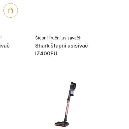
i
Štapni i ručni usisavači
ivač
Shark štapni usisivač
IZ400EU