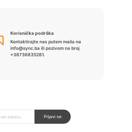
Korisnička podrška
Kontaktirajte nas putem maila na
info@sync.ba ili pozivom na broj
+38736835281.
Prijavi se