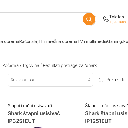
Telefon
+38736835
žna oprema
Računala, IT i mrežna oprema
TV i multimedia
Gaming/ko
Početna
/
Trgovina
/ Rezultati pretrage za “shark”
Prikaži do
Relevantnost
Štapni i ručni usisavači
Štapni i ručni usisavač
Shark štapni usisivač
Shark štapni usis
IP3251EUT
IP1251EUT