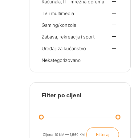
Računala, IT i mrežna oprema
TV i multimedia
Gaming/konzole
Zabava, rekreacija i sport
Uređaji za kućanstvo
Nekategorizovano
Filter po cijeni
Filtriraj
Cijena:
10 KM
—
1,560 KM
Min
Maks