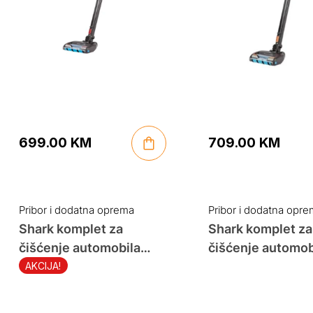
699.00
KM
709.00
KM
Pribor i dodatna oprema
Pribor i dodatna opr
Shark komplet za
Shark komplet za
čišćenje automobila
čišćenje automob
XSKHCK400EUKT
XSKCDKIZEUKT
AKCIJA!