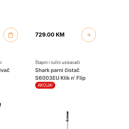
729.00
KM
i
Štapni i ručni usisavači
ivač
Shark parni čistač
S6003EU Klik n’ Flip
AKCIJA!