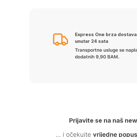
Express One brza dostava
unutar 24 sata
Transportne usluge se napl
dodatnih 9,90 BAM.
Prijavite se na naš new
… i očekujte
vrijedne popus