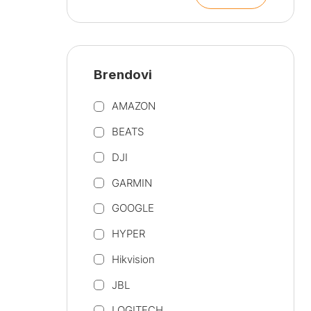
cijena
cijena
Brendovi
AMAZON
BEATS
DJI
GARMIN
GOOGLE
HYPER
Hikvision
JBL
LOGITECH