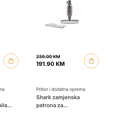
239.00
KM
191.90
KM
Original
Current
price
price
was:
is:
ema
Pribor i dodatna oprema
239.00 KM.
191.90 KM.
Shark zamjenska
ila
patrona za
neutralizaciju mirisa
XSK3000EUUKT