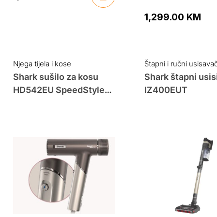
1,299.00
KM
Njega tijela i kose
Štapni i ručni usisavač
Shark sušilo za kosu
Shark štapni usis
HD542EU SpeedStyle
IZ400EUT
Pro FLEX Mocha/Silver