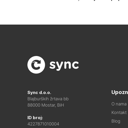
Upozn
Sync d.o.o.
Blajburških žrtava bb
O nama
88000 Mostar, BiH
Kontakt i
ID broj:
Blog
4227871010004