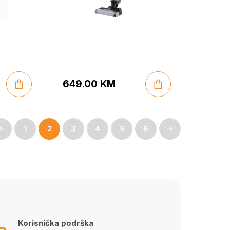
649.00
KM
←
1
2
3
4
5
6
→
Korisnička podrška