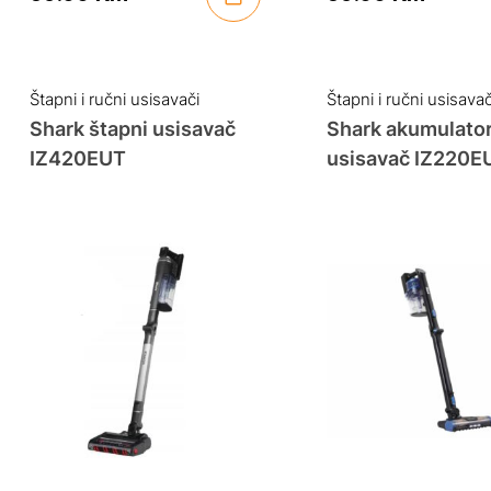
Štapni i ručni usisavači
Štapni i ručni usisavač
Shark štapni usisavač
Shark akumulator
IZ420EUT
usisavač IZ220E