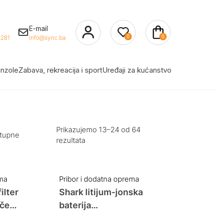
E-mail
0
0
281
info@sync.ba
nzole
Zabava, rekreacija i sport
Uređaji za kućanstvo
Prikazujemo 13–24 od 64
stupne
rezultata
ema
Pribor i dodatna oprema
ilter
Shark litijum-jonska
ače
baterija