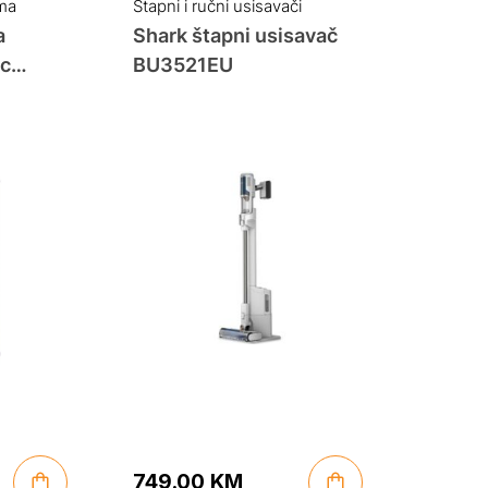
ema
Štapni i ručni usisavači
a
Shark štapni usisavač
ac
BU3521EU
K
749.00
KM