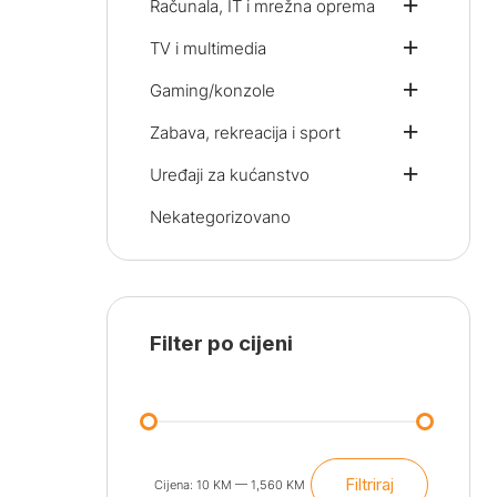
Računala, IT i mrežna oprema
TV i multimedia
Gaming/konzole
Zabava, rekreacija i sport
Uređaji za kućanstvo
Nekategorizovano
Filter po cijeni
Filtriraj
Cijena:
10 KM
—
1,560 KM
Min
Maks