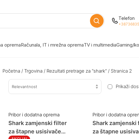
Telefon
+38736835
žna oprema
Računala, IT i mrežna oprema
TV i multimedia
Gaming/ko
Početna
/
Trgovina
/
Rezultati pretrage za “shark”
/ Stranica 2
Prikaži do
Relevantnost
Pribor i dodatna oprema
Pribor i dodatna opr
Shark zamjenski filter
Shark zamjenski f
za štapne usisivače
za štapne usisiv