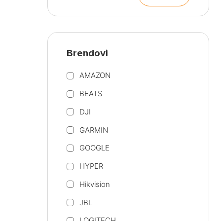
cijena
cijena
Brendovi
AMAZON
BEATS
DJI
GARMIN
GOOGLE
HYPER
Hikvision
JBL
LOGITECH