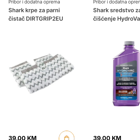
was:
is:
Pribor i dodatna oprema
Pribor i dodatna opr
29.00 KM.
23.90 KM.
Shark krpe za parni
Shark sredstvo z
čistač DIRTGRIP2EU
čišćenje HydroV
5320NU200EUU
39.00
KM
39.00
KM