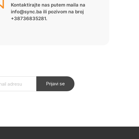
Kontaktirajte nas putem maila na
info@sync.ba ili pozivom na broj
+38736835281.
Prijavi se