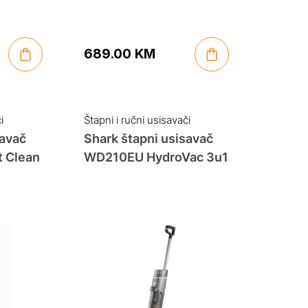
689.00
KM
i
Štapni i ručni usisavači
savač
Shark štapni usisavač
 Clean
WD210EU HydroVac 3u1