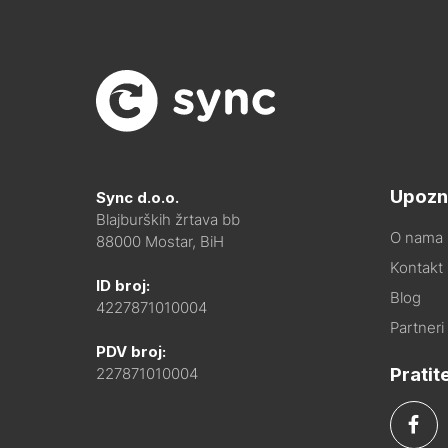
Upozn
Sync d.o.o.
Blajburških žrtava bb
O nama
88000 Mostar, BiH
Kontakt i
ID broj:
Blog
4227871010004
Partneri
PDV broj:
Pratit
227871010004