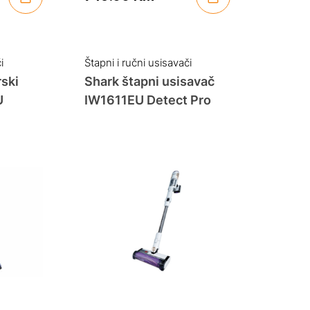
i
Štapni i ručni usisavači
ski
Shark štapni usisavač
U
IW1611EU Detect Pro