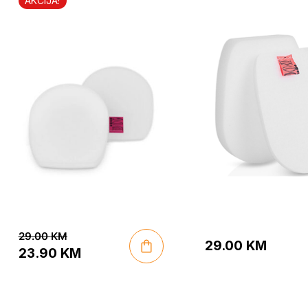
IZ400 serije
IZ300 serije
AKCIJA!
XFFKIZ400EUKT
XFFKIZ300EUKT
29.00
KM
29.00
KM
23.90
KM
Original
Current
price
price