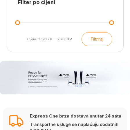
Filter po cijeni
Filtriraj
Cijena:
1,690 KM
—
2,200 KM
Min
Maks
cijena
cijena
Express One brza dostava unutar 24 sata
Transportne usluge se naplaćuju dodatnih