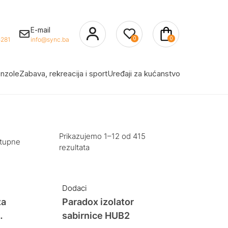
E-mail
0
0
281
info@sync.ba
nzole
Zabava, rekreacija i sport
Uređaji za kućanstvo
Prikazujemo 1–12 od 415
stupne
rezultata
Dodaci
za
Paradox izolator
sabirnice HUB2