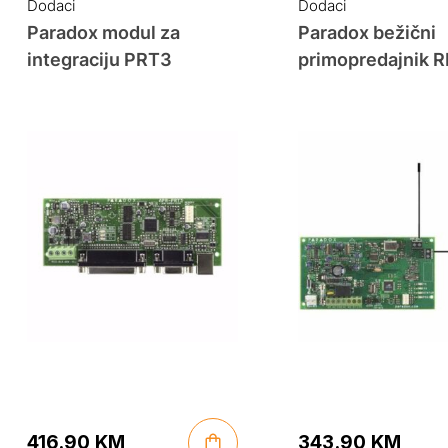
was:
is:
Dodaci
Dodaci
89.00 KM.
59.00 KM.
Paradox modul za
Paradox bežični
integraciju PRT3
primopredajnik 
416.90
KM
343.90
KM