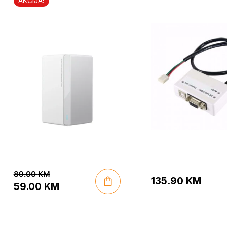
307USB
AKCIJA!
89.00
KM
135.90
KM
59.00
KM
Original
Current
price
price