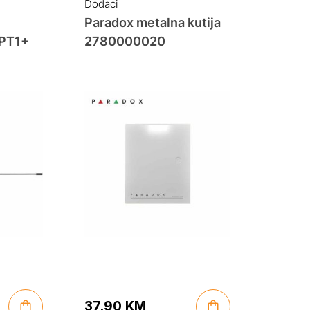
Dodaci
Paradox metalna kutija
RPT1+
2780000020
37.90
KM