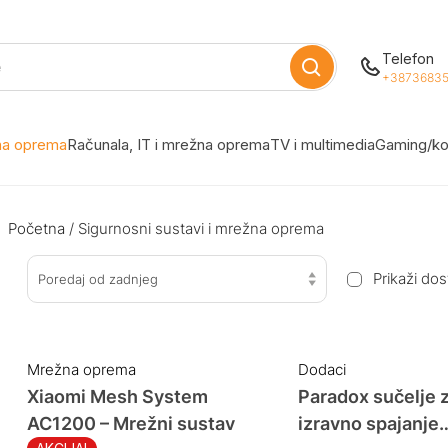
Telefon
+38736835
žna oprema
Računala, IT i mrežna oprema
TV i multimedia
Gaming/ko
Početna
/ Sigurnosni sustavi i mrežna oprema
Prikaži do
Poredaj od zadnjeg
Mrežna oprema
Dodaci
Xiaomi Mesh System
Paradox sučelje 
AC1200 – Mrežni sustav
izravno spajanje