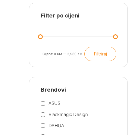
Filter po cijeni
Filtriraj
Cijena:
0 KM
—
2,960 KM
Min
Maks
cijena
cijena
Brendovi
ASUS
Blackmagic Design
DAHUA