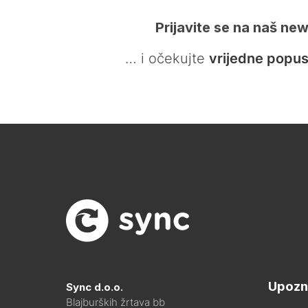
Prijavite se na naš new
… i očekujte
vrijedne popus
Upozn
Sync d.o.o.
Blajburških žrtava bb