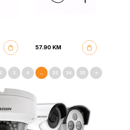
57.90
KM
2
3
4
…
33
34
35
→