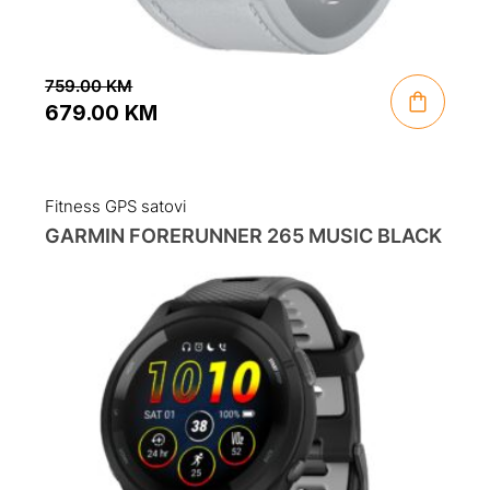
759.00
KM
679.00
KM
Original
Current
price
price
was:
is:
Fitness GPS satovi
759.00 KM.
679.00 KM.
GARMIN FORERUNNER 265 MUSIC BLACK