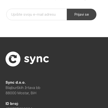
Prijavi se
Sync d.o.o.
Blajburških žrtava bb
88000 Mostar, BiH
ID broj: