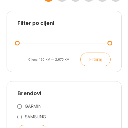
659.90 KM.
599.90 KM.
Filter po cijeni
Filtriraj
Cijena:
130 KM
—
2,670 KM
Min
Maks
cijena
cijena
Brendovi
GARMIN
SAMSUNG