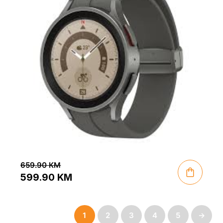
659.90
KM
599.90
KM
Original
Current
price
price
1
2
3
4
5
→
was:
is: