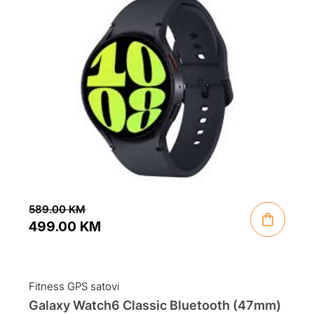
589.00
KM
499.00
KM
Original
Current
price
price
was:
is:
Fitness GPS satovi
589.00 KM.
499.00 KM.
Galaxy Watch6 Classic Bluetooth (47mm)