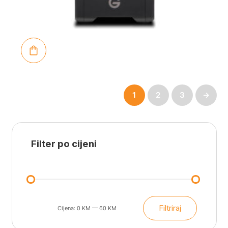
1
2
3
→
Filter po cijeni
Filtriraj
Cijena:
0 KM
—
60 KM
Min
Maks
cijena
cijena