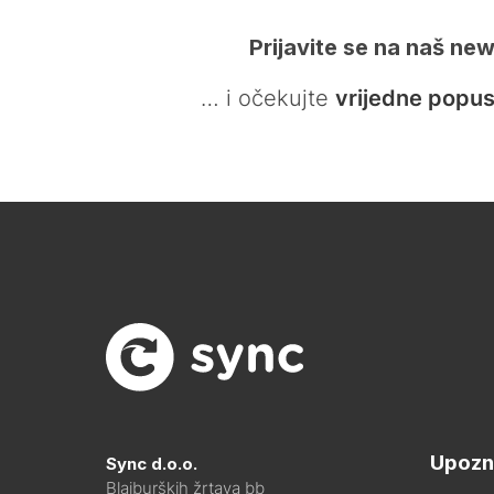
Prijavite se na naš new
… i očekujte
vrijedne popus
Upozn
Sync d.o.o.
Blajburških žrtava bb