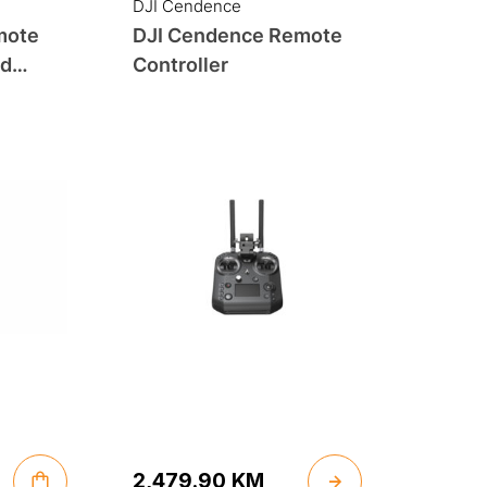
DJI Cendence
mote
DJI Cendence Remote
rd
Controller
2,479.90
KM