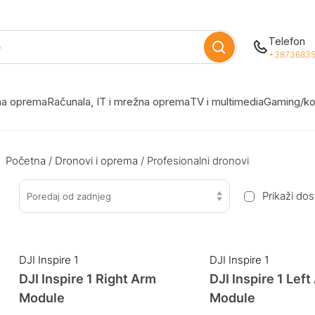
Telefon
+38736835
žna oprema
Računala, IT i mrežna oprema
TV i multimedia
Gaming/ko
Početna
/
Dronovi i oprema
/ Profesionalni dronovi
Prikaži do
Poredaj od zadnjeg
DJI Inspire 1
DJI Inspire 1
DJI Inspire 1 Right Arm
DJI Inspire 1 Lef
Module
Module