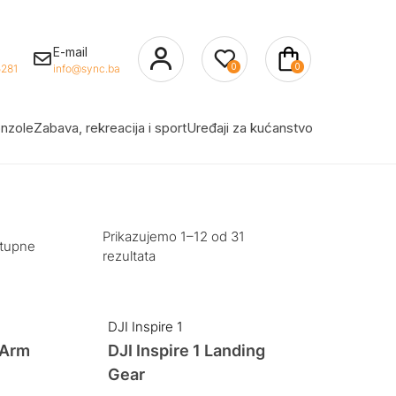
E-mail
0
0
281
info@sync.ba
nzole
Zabava, rekreacija i sport
Uređaji za kućanstvo
Prikazujemo 1–12 od 31
stupne
rezultata
DJI Inspire 1
t Arm
DJI Inspire 1 Landing
Gear