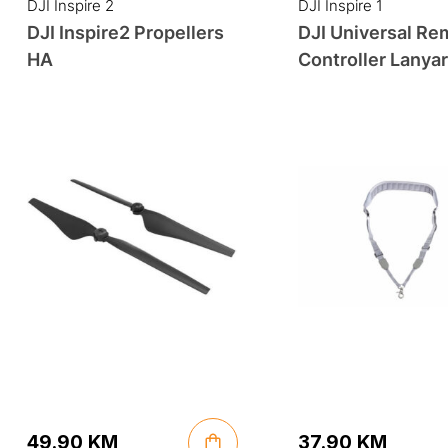
DJI Inspire 2
DJI Inspire 1
DJI Inspire2 Propellers
DJI Universal Re
HA
Controller Lanya
(gray)
49.90
KM
37.90
KM