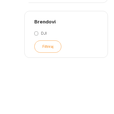
Brendovi
DJI
Filtriraj