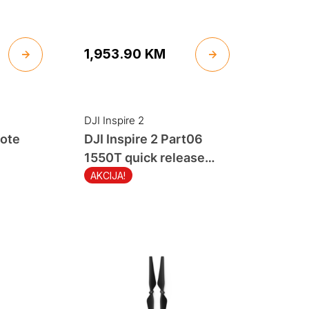
1,953.90
KM
DJI Inspire 2
mote
DJI Inspire 2 Part06
1550T quick release
propellers
AKCIJA!