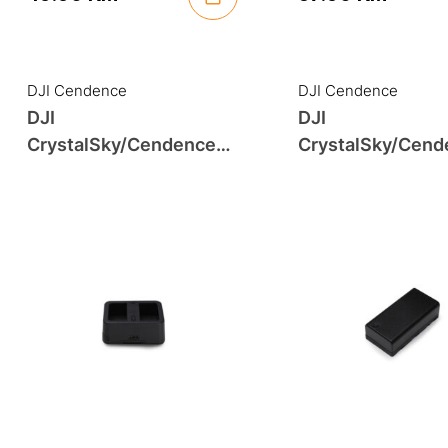
DJI Cendence
DJI Cendence
DJI
DJI
CrystalSky/Cendence
CrystalSky/Cend
Battery Charging Hub
Intelligent Batter