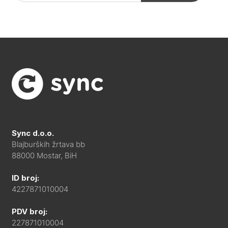
Sync d.o.o.
Blajburških žrtava bb
88000 Mostar, BiH
ID broj:
4227871010004
PDV broj:
227871010004