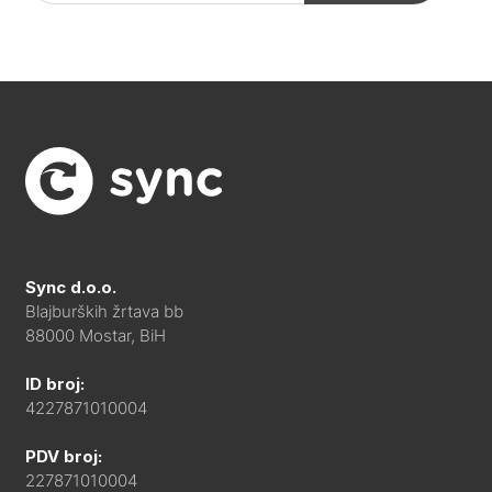
Sync d.o.o.
Blajburških žrtava bb
88000 Mostar, BiH
ID broj:
4227871010004
PDV broj:
227871010004