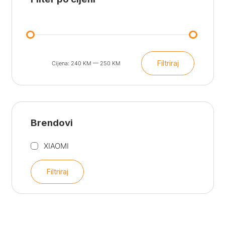
279.00 KM.
249.00 KM.
Filtriraj
Cijena:
240 KM
—
250 KM
Min
Maks
cijena
cijena
Brendovi
XIAOMI
Filtriraj