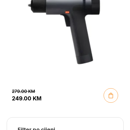
279.00
KM
249.00
KM
Original
Current
price
price
was:
is:
Filter po cijeni