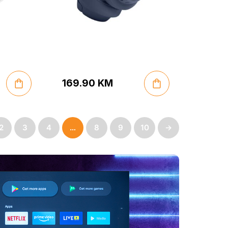
169.90
KM
2
3
4
…
8
9
10
→