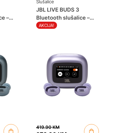
Slušalice
JBL LIVE BUDS 3
ce –
Bluetooth slušalice –
 –
Potpuno bežične –
AKCIJA!
Ljubičaste
419.90
KM