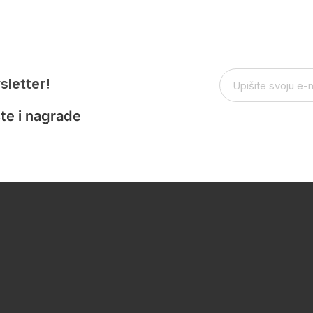
sletter!
te i nagrade