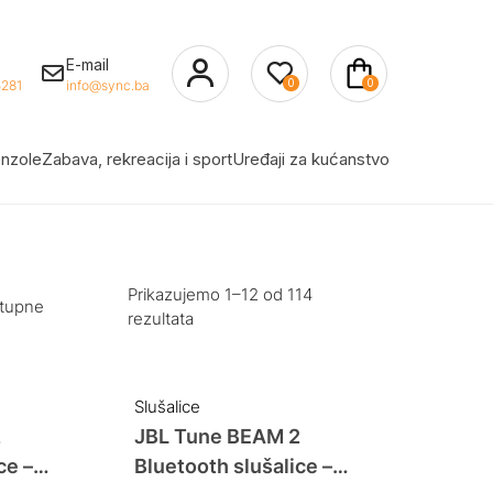
E-mail
0
0
281
info@sync.ba
nzole
Zabava, rekreacija i sport
Uređaji za kućanstvo
Prikazujemo 1–12 od 114
stupne
rezultata
Slušalice
2
JBL Tune BEAM 2
ce –
Bluetooth slušalice –