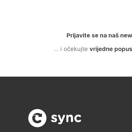
Prijavite se na naš new
… i očekujte
vrijedne popus