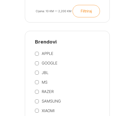
Filtriraj
Cijena:
10 KM
—
2,200 KM
Min
Maks
cijena
cijena
Brendovi
APPLE
GOOGLE
JBL
MS
RAZER
SAMSUNG
XIAOMI