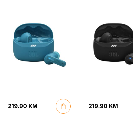
Potpuno bežične –
Potpuno bežične
Plave
219.90
KM
219.90
KM