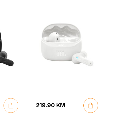
 – Crne
Potpuno bežične –
Bijele
219.90
KM