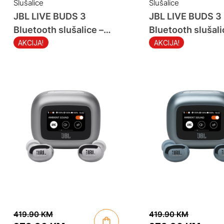
Slušalice
Slušalice
JBL LIVE BUDS 3
JBL LIVE BUDS 3
Bluetooth slušalice –
Bluetooth slušali
Potpuno bežične –
Potpuno bežične
AKCIJA!
AKCIJA!
Srebrne
Plave
419.90
KM
419.90
KM