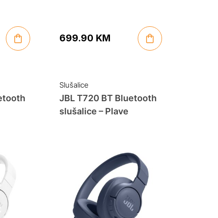
699.90
KM
Slušalice
etooth
JBL T720 BT Bluetooth
slušalice – Plave