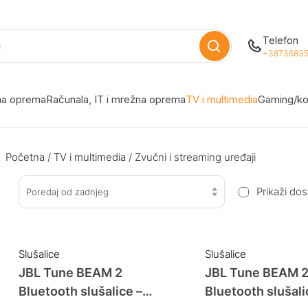
Telefon
+38736835
žna oprema
Računala, IT i mrežna oprema
TV i multimedia
Gaming/ko
Početna
/
TV i multimedia
/ Zvučni i streaming uređaji
Prikaži do
Poredaj od zadnjeg
Slušalice
Slušalice
JBL Tune BEAM 2
JBL Tune BEAM 
Bluetooth slušalice –
Bluetooth slušali