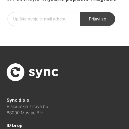
Prijavi se
Sync d.o.o.
Blajburških žrtava bb
88000 Mostar, BiH
ID broj: