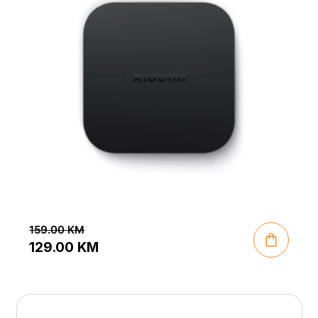
159.00
KM
129.00
KM
Original
Current
price
price
was:
is: