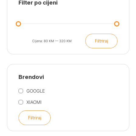
Filter po cijeni
159.00 KM.
129.00 KM.
Filtriraj
Cijena:
80 KM
—
320 KM
Min
Maks
cijena
cijena
Brendovi
GOOGLE
XIAOMI
Filtriraj