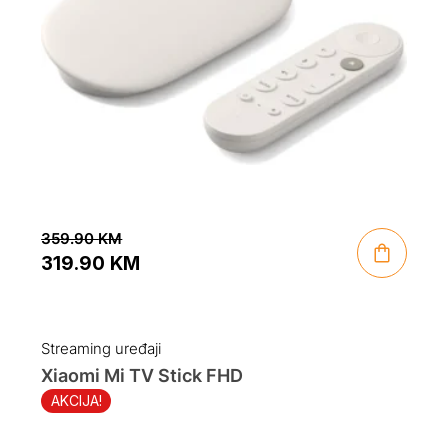
359.90
KM
319.90
KM
Original
Current
price
price
was:
is:
Streaming uređaji
359.90 KM.
319.90 KM.
Xiaomi Mi TV Stick FHD
AKCIJA!