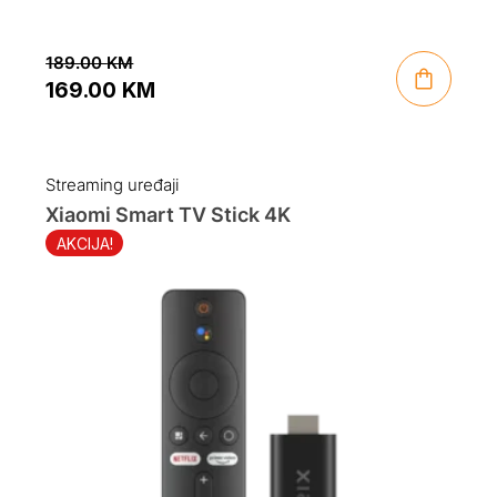
189.00
KM
169.00
KM
Original
Current
price
price
was:
is:
Streaming uređaji
189.00 KM.
169.00 KM.
Xiaomi Smart TV Stick 4K
AKCIJA!