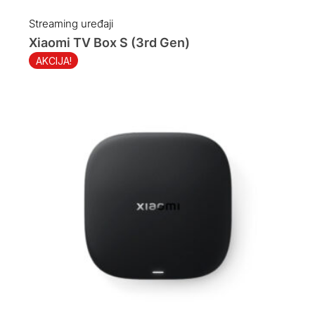
price
price
was:
is:
Streaming uređaji
99.00 KM.
89.90 KM.
Xiaomi TV Box S (3rd Gen)
AKCIJA!