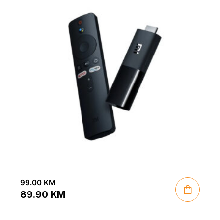
99.00
KM
89.90
KM
Original
Current