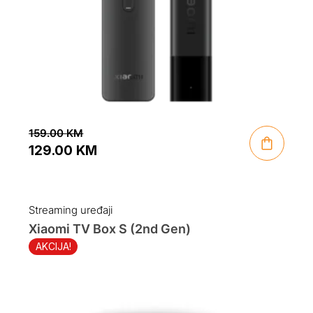
159.00
KM
129.00
KM
Original
Current
price
price
was:
is:
Streaming uređaji
159.00 KM.
129.00 KM.
Xiaomi TV Box S (2nd Gen)
AKCIJA!