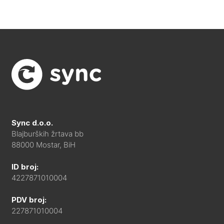
Sync d.o.o.
Blajburških žrtava bb
88000 Mostar, BiH
ID broj:
4227871010004
PDV broj:
227871010004