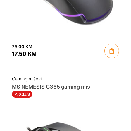
25.00
KM
17.50
KM
Original
Current
price
price
was:
is:
Gaming miševi
25.00 KM.
17.50 KM.
MS NEMESIS C365 gaming miš
AKCIJA!