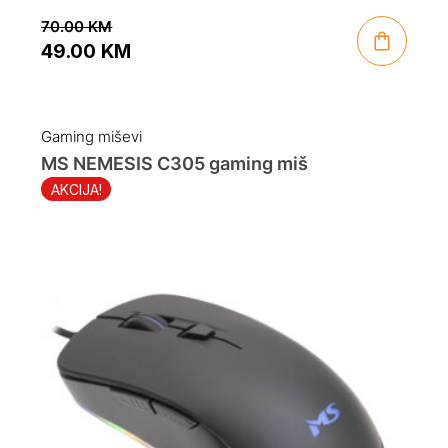
70.00
KM
49.00
KM
Original
Current
price
price
was:
is:
Gaming miševi
70.00 KM.
49.00 KM.
MS NEMESIS C305 gaming miš
AKCIJA!