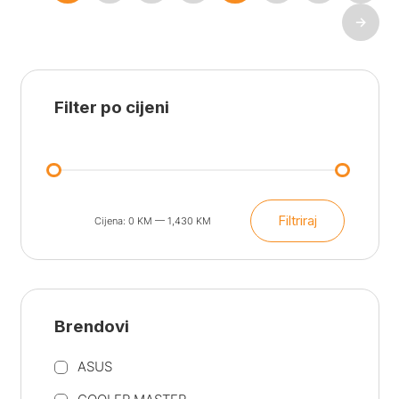
8.90 KM.
6.30 KM.
→
Filter po cijeni
Filtriraj
Cijena:
0 KM
—
1,430 KM
Min
Maks
cijena
cijena
Brendovi
ASUS