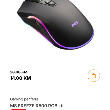
20.00
KM
14.00
KM
Original
Current
price
price
was:
is:
Gaming periferija
20.00 KM.
14.00 KM.
MS FREEZE R500 RGB kit