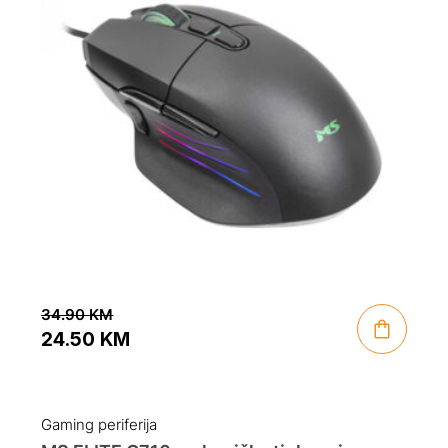
34.90
KM
24.50
KM
Original
Current
price
price
was:
is:
Gaming periferija