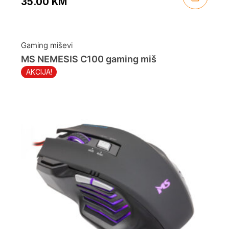
35.00
KM
Original
Current
price
price
was:
is:
Gaming miševi
49.90 KM.
35.00 KM.
MS NEMESIS C100 gaming miš
AKCIJA!