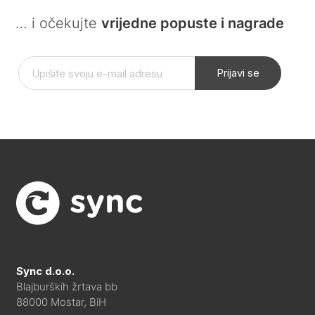
… i očekujte
vrijedne popuste i nagrade
Prijavi se
Sync d.o.o.
Blajburških žrtava bb
88000 Mostar, BiH