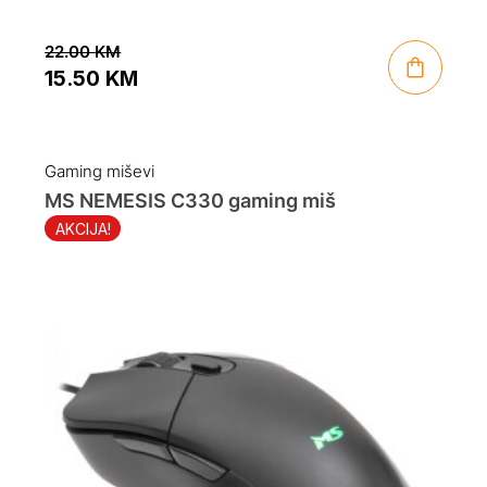
22.00
KM
15.50
KM
Original
Current
price
price
was:
is:
Gaming miševi
22.00 KM.
15.50 KM.
MS NEMESIS C330 gaming miš
AKCIJA!