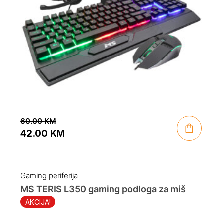
60.00
KM
42.00
KM
Original
Current
price
price
was:
is:
Gaming periferija
60.00 KM.
42.00 KM.
MS TERIS L350 gaming podloga za miš
AKCIJA!