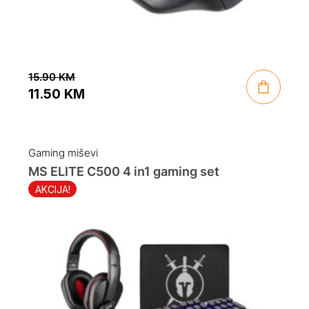
15.90
KM
11.50
KM
Original
Current
price
price
was:
is:
Gaming miševi
15.90 KM.
11.50 KM.
MS ELITE C500 4 in1 gaming set
AKCIJA!