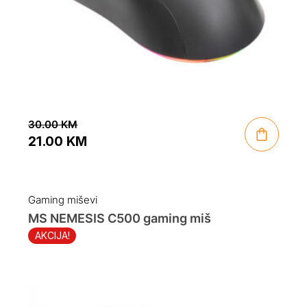
30.00
KM
21.00
KM
Original
Current
price
price
was:
is:
Gaming miševi
30.00 KM.
21.00 KM.
MS NEMESIS C500 gaming miš
AKCIJA!