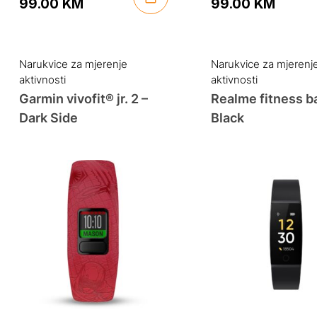
99.00
KM
99.00
KM
Original
Current
Original
Current
price
price
price
price
was:
is:
was:
is:
Narukvice za mjerenje
Narukvice za mjerenj
aktivnosti
aktivnosti
119.00 KM.
99.00 KM.
119.00 KM.
99.00 KM.
Garmin vivofit® jr. 2 –
Realme fitness b
Dark Side
Black