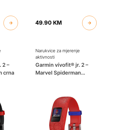
49.90
KM
e
Narukvice za mjerenje
aktivnosti
. 2 –
Garmin vívofit® jr. 2 –
n crna
Marvel Spiderman
crvena