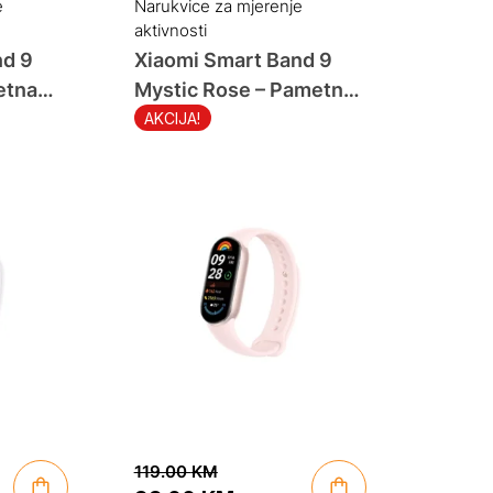
was:
is:
e
Narukvice za mjerenje
aktivnosti
119.00 KM.
89.90 KM.
nd 9
Xiaomi Smart Band 9
etna
Mystic Rose – Pametna
narukvica
AKCIJA!
119.00
KM