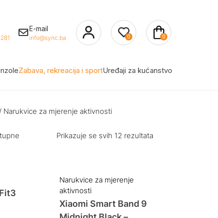
E-mail
0
0
281
info@sync.ba
nzole
Zabava, rekreacija i sport
Uređaji za kućanstvo
/ Narukvice za mjerenje aktivnosti
stupne
Prikazuje se svih 12 rezultata
Narukvice za mjerenje
aktivnosti
Fit3
Xiaomi Smart Band 9
Midnight Black –