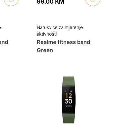
99.00
KM
Original
Current
price
price
was:
is:
e
Narukvice za mjerenje
aktivnosti
119.00 KM.
99.00 KM.
and
Realme fitness band
Green