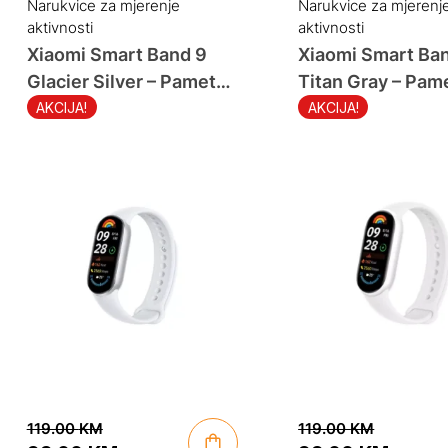
Narukvice za mjerenje
Narukvice za mjerenj
aktivnosti
aktivnosti
Xiaomi Smart Band 9
Xiaomi Smart Ba
Glacier Silver – Pametna
Titan Gray – Pam
narukvica
narukvica
AKCIJA!
AKCIJA!
119.00
KM
119.00
KM