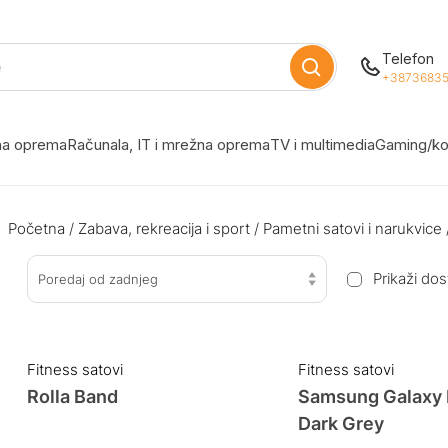
Telefon
+38736835
žna oprema
Računala, IT i mrežna oprema
TV i multimedia
Gaming/ko
Početna
/
Zabava, rekreacija i sport
/
Pametni satovi i narukvice
Prikaži do
Poredaj od zadnjeg
Fitness satovi
Fitness satovi
Rolla Band
Samsung Galaxy 
Dark Grey