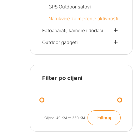
GPS Outdoor satovi
Narukvice za mjerenje aktivnosti
Fotoaparati, kamere i dodaci
Outdoor gadgeti
Filter po cijeni
Filtriraj
Cijena:
40 KM
—
230 KM
Min
Maks
cijena
cijena