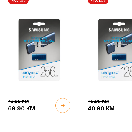
(Blue)
(Blue)
AKCIJA!
AKCIJA!
79.90
KM
49.90
KM
69.90
KM
40.90
KM
Original
Current
Original
Current
price
price
price
price