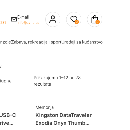
E-mail
0
0
281
info@sync.ba
nzole
Zabava, rekreacija i sport
Uređaji za kućanstvo
vi
Prikazujemo 1–12 od 78
stupne
rezultata
Memorija
 USB-C
Kingston DataTraveler
rive
Exodia Onyx Thumb