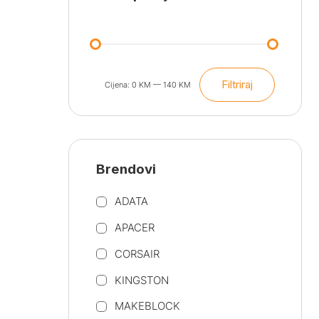
Filtriraj
Cijena:
0 KM
—
140 KM
Min
Maks
cijena
cijena
Brendovi
ADATA
APACER
CORSAIR
KINGSTON
MAKEBLOCK