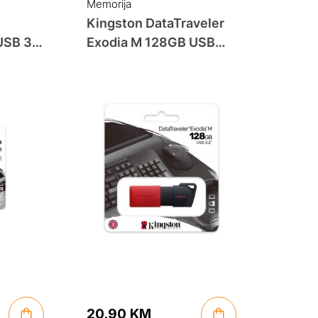
Memorija
Kingston DataTraveler
USB 3.2
Exodia M 128GB USB
sh
3.2 Gen 1 Flash Drive
20.90
KM