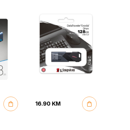
Drive 128GB USB-A 3.2
Gen 1
16.90
KM