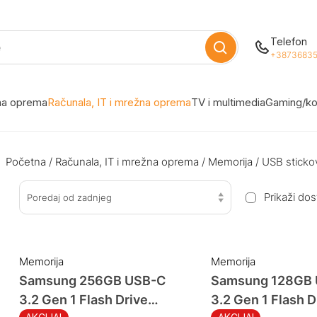
Telefon
+38736835
žna oprema
Računala, IT i mrežna oprema
TV i multimedia
Gaming/ko
Početna
/
Računala, IT i mrežna oprema
/
Memorija
/ USB sticko
Prikaži do
Poredaj od zadnjeg
Memorija
Memorija
Samsung 256GB USB-C
Samsung 128GB
3.2 Gen 1 Flash Drive
3.2 Gen 1 Flash D