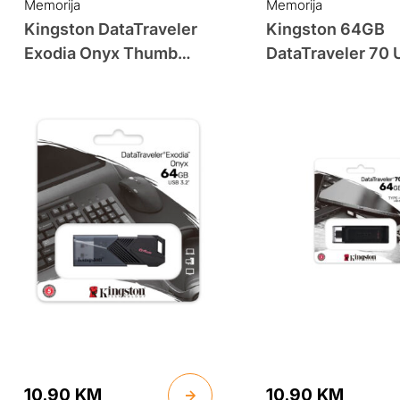
was:
is:
was:
is:
Memorija
Memorija
79.90 KM.
69.90 KM.
49.90 KM.
40.90 KM.
Kingston DataTraveler
Kingston 64GB
Exodia Onyx Thumb
DataTraveler 70 
Drive 64GB USB-A 3.2
Gen 1 Type-C Fla
Gen 1
Drive
10.90
KM
10.90
KM