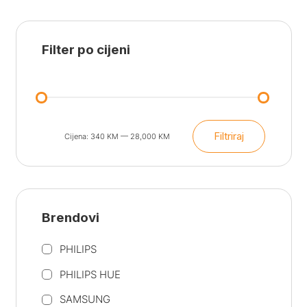
Filter po cijeni
Filtriraj
Cijena:
340 KM
—
28,000 KM
Min
Maks
cijena
cijena
Brendovi
PHILIPS
PHILIPS HUE
SAMSUNG