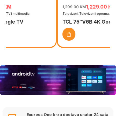
1,229.00
KM
1,299.00
KM
Original
Current
Televizori
,
Televizori i oprema
,
TV i multimedia
price
price
TCL 75″V6B 4K Google TV
was:
is:
1,299.00 KM.
1,229.00 KM.
Express One brza dostava unutar 24 sata