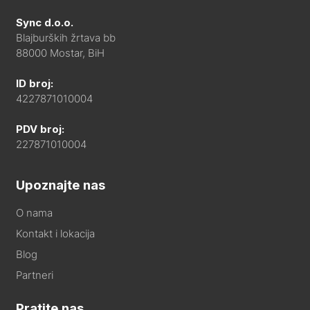
Sync d.o.o.
Blajburških žrtava bb
88000 Mostar, BiH
ID broj:
4227871010004
PDV broj:
227871010004
Upoznajte nas
O nama
Kontakt i lokacija
Blog
Partneri
Pratite nas