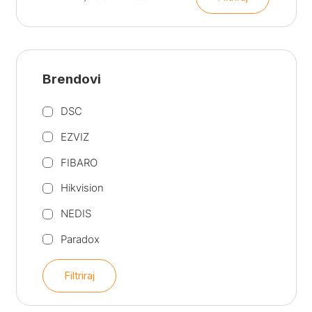
Min
Maks
cijena
cijena
Brendovi
DSC
EZVIZ
FIBARO
Hikvision
NEDIS
Paradox
Filtriraj