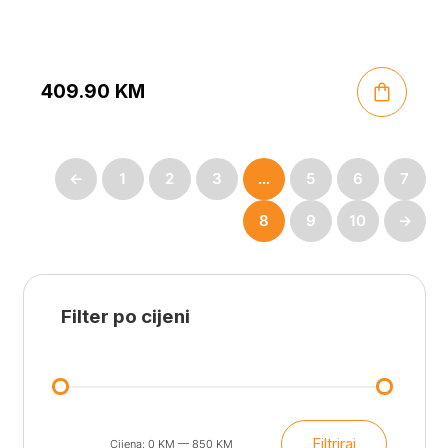
409.90
KM
←
1
2
3
…
5
6
7
8
9
10
→
Filter po cijeni
Filtriraj
Cijena:
0 KM
—
850 KM