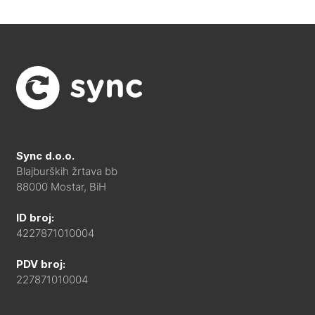
Sync d.o.o.
Blajburških žrtava bb
88000 Mostar, BiH
ID broj:
4227871010004
PDV broj:
227871010004