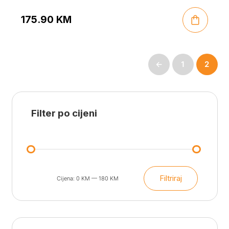
175.90
KM
←
1
2
Filter po cijeni
Filtriraj
Cijena:
0 KM
—
180 KM
Min
Maks
cijena
cijena