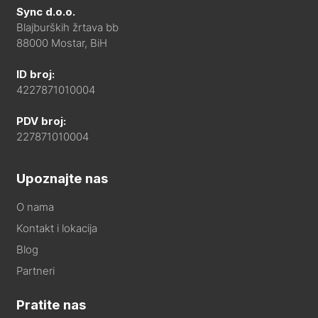
Sync d.o.o.
Blajburških žrtava bb
88000 Mostar, BiH
ID broj:
4227871010004
PDV broj:
227871010004
Upoznajte nas
O nama
Kontakt i lokacija
Blog
Partneri
Pratite nas