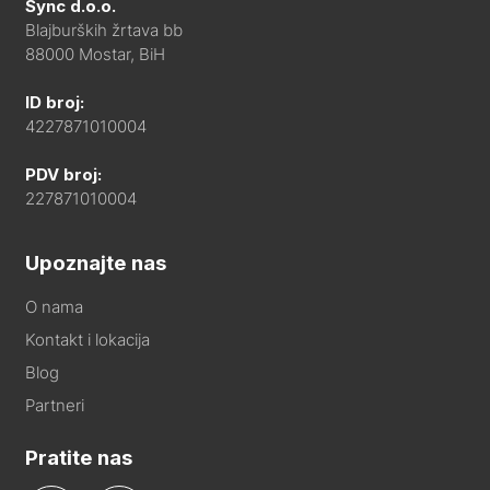
Sync d.o.o.
Blajburških žrtava bb
88000 Mostar, BiH
ID broj:
4227871010004
PDV broj:
227871010004
Upoznajte nas
O nama
Kontakt i lokacija
Blog
Partneri
Pratite nas