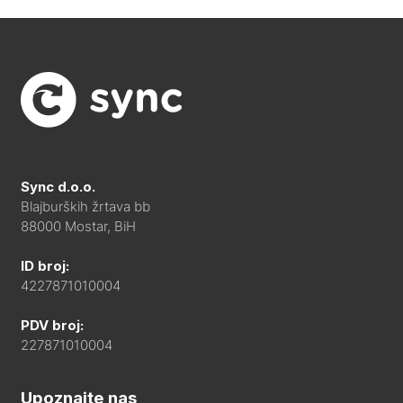
Sync d.o.o.
Blajburških žrtava bb
88000 Mostar, BiH
ID broj:
4227871010004
PDV broj:
227871010004
Upoznajte nas