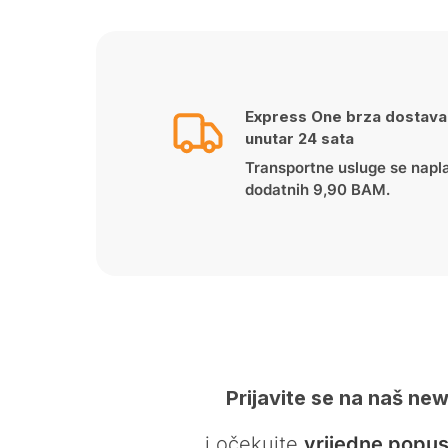
Express One brza dostava
unutar 24 sata
Transportne usluge se napl
dodatnih 9,90 BAM.
Prijavite se na naš new
… i očekujte
vrijedne popus