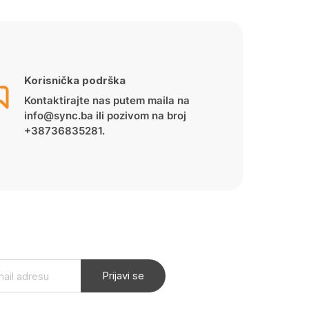
Korisnička podrška
Kontaktirajte nas putem maila na
info@sync.ba ili pozivom na broj
+38736835281.
Prijavi se