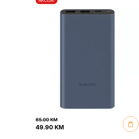
AKCIJA!
65.00
KM
49.90
KM
Original
Current