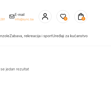
E-mail
0
0
281
info@sync.ba
nzole
Zabava, rekreacija i sport
Uređaji za kućanstvo
 se jedan rezultat