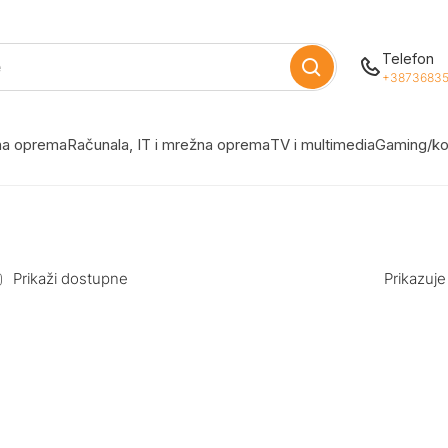
Telefon
+38736835
žna oprema
Računala, IT i mrežna oprema
TV i multimedia
Gaming/ko
Prikaži dostupne
Prikazuje