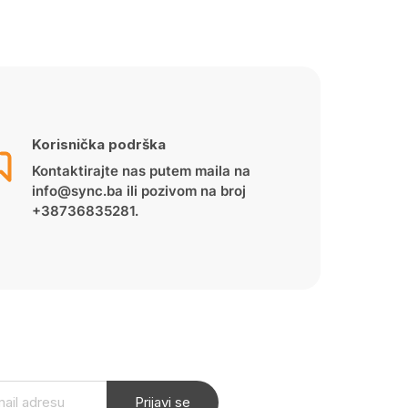
Korisnička podrška
Kontaktirajte nas putem maila na
info@sync.ba ili pozivom na broj
+38736835281.
Prijavi se