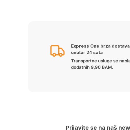
price
price
was:
is:
65.00 KM.
49.90 KM.
Express One brza dostava
unutar 24 sata
Transportne usluge se napl
dodatnih 9,90 BAM.
Prijavite se na naš new