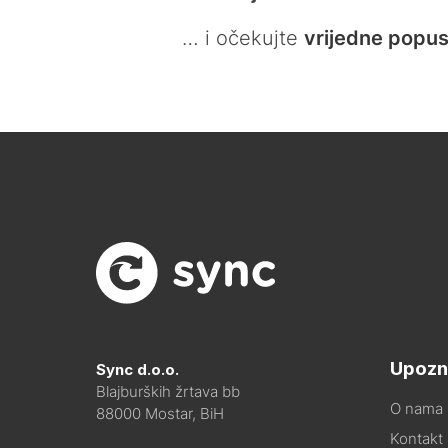
… i očekujte
vrijedne popus
Upozn
Sync d.o.o.
Blajburških žrtava bb
O nama
88000 Mostar, BiH
Kontakt i