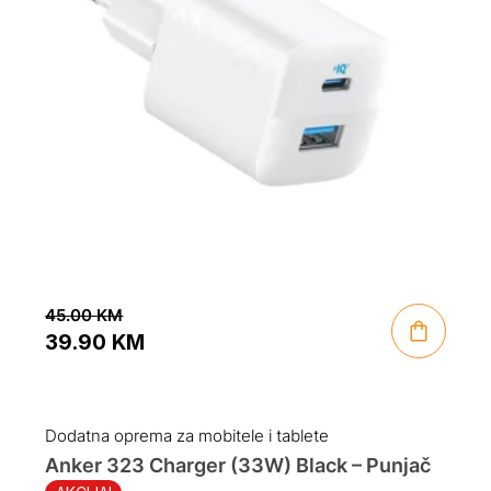
45.00
KM
39.90
KM
Original
Current
price
price
was:
is:
Dodatna oprema za mobitele i tablete
45.00 KM.
39.90 KM.
Anker 323 Charger (33W) Black – Punjač