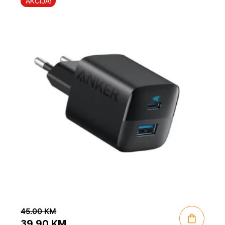
AKCIJA!
45.00
KM
39.90
KM