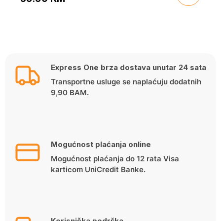
Original
Current
price
price
was:
is:
45.00 KM.
39.90 KM.
Express One brza dostava unutar 24 sata
Transportne usluge se naplaćuju dodatnih
9,90 BAM.
Mogućnost plaćanja online
Mogućnost plaćanja do 12 rata Visa
karticom UniCredit Banke.
Korisnička podrška