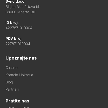
Sync d.o.o.
Blajburških žrtava bb
88000 Mostar, BiH
ID broj:
4227871010004
PDV broj:
227871010004
Upoznajte nas
O nama
Kontakt i lokacija
Blog
Partneri
Pratite nas