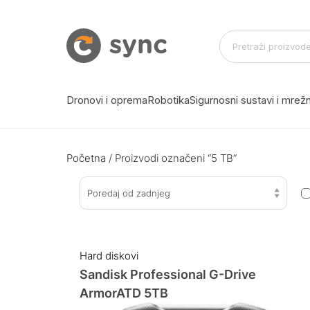
Dronovi i oprema
Robotika
Sigurnosni sustavi i mre
Početna
/ Proizvodi označeni “5 TB”
Poredaj od zadnjeg
Hard diskovi
Sandisk Professional G-Drive
ArmorATD 5TB