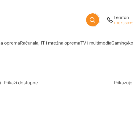
Telefon
+38736835
žna oprema
Računala, IT i mrežna oprema
TV i multimedia
Gaming/ko
Prikaži dostupne
Prikazuje