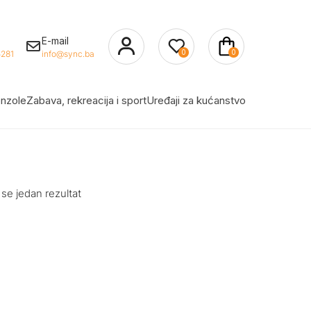
E-mail
0
0
281
info@sync.ba
nzole
Zabava, rekreacija i sport
Uređaji za kućanstvo
 se jedan rezultat