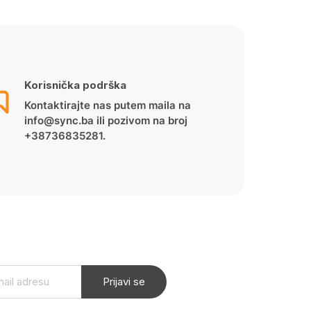
Korisnička podrška
Kontaktirajte nas putem maila na
info@sync.ba ili pozivom na broj
+38736835281.
Prijavi se