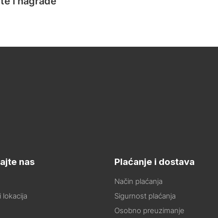
te i nagrade
ajte nas
Plaćanje i dostava
Način plaćanja
 lokacija
Sigurnost plaćanja
Osobno preuzimanje