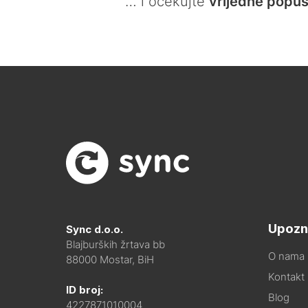
… i očekujte
vrijedne popus
Upozn
Sync d.o.o.
Blajburških žrtava bb
O nama
88000 Mostar, BiH
Kontakt i
ID broj:
Blog
4227871010004