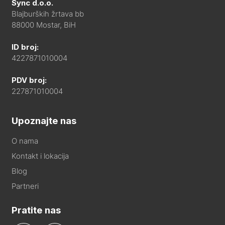
Sync d.o.o.
Blajburških žrtava bb
88000 Mostar, BiH
ID broj:
4227871010004
PDV broj:
227871010004
Upoznajte nas
O nama
Kontakt i lokacija
Blog
Partneri
Pratite nas