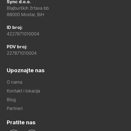
Sync d.o.o.
Blajburških žrtava bb
88000 Mostar, BiH
ID broj:
4227871010004
PDV broj:
227871010004
Upoznajte nas
O nama
Kontakt i lokacija
Blog
Partneri
Pratite nas