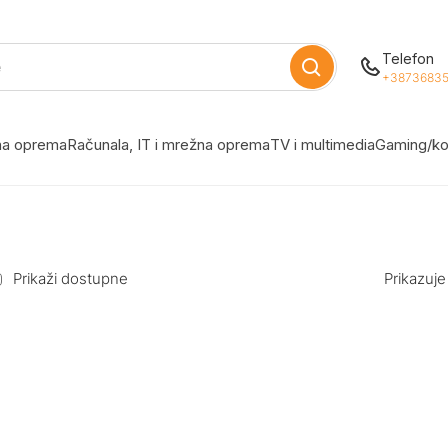
Telefon
+38736835
žna oprema
Računala, IT i mrežna oprema
TV i multimedia
Gaming/ko
Prikaži dostupne
Prikazuje