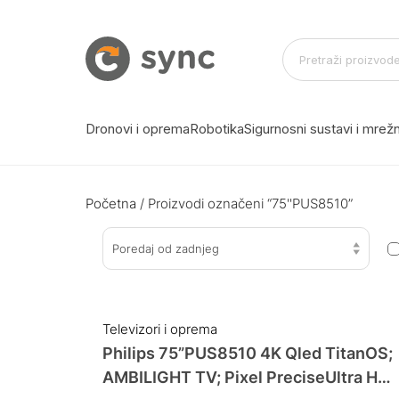
Dronovi i oprema
Robotika
Sigurnosni sustavi i mre
Početna
/ Proizvodi označeni “75''PUS8510”
Poredaj od zadnjeg
Televizori i oprema
Philips 75”PUS8510 4K Qled TitanOS;
AMBILIGHT TV; Pixel PreciseUltra HD;