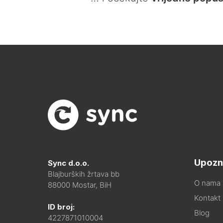
Upozn
Sync d.o.o.
Blajburških žrtava bb
O nama
88000 Mostar, BiH
Kontakt i
ID broj:
Blog
4227871010004