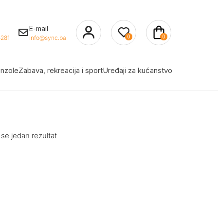
E-mail
0
0
281
info@sync.ba
nzole
Zabava, rekreacija i sport
Uređaji za kućanstvo
 se jedan rezultat