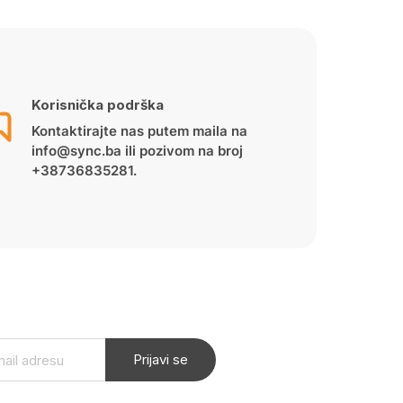
Korisnička podrška
Kontaktirajte nas putem maila na
info@sync.ba ili pozivom na broj
+38736835281.
Prijavi se