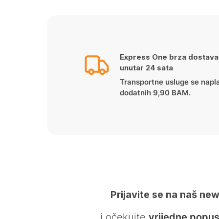
Express One brza dostava
unutar 24 sata
Transportne usluge se napl
dodatnih 9,90 BAM.
Prijavite se na naš new
… i očekujte
vrijedne popus