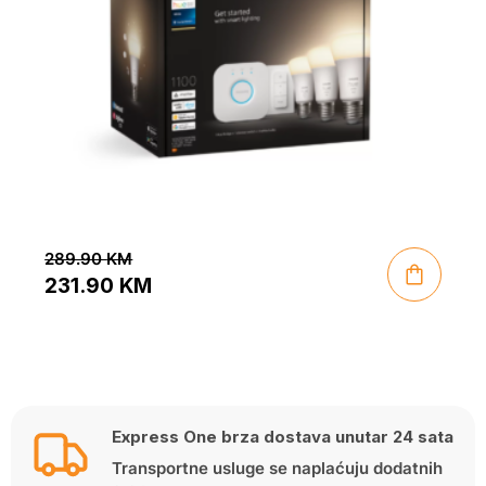
289.90
KM
231.90
KM
Original
Current
price
price
was:
is:
289.90 KM.
231.90 KM.
Express One brza dostava unutar 24 sata
Transportne usluge se naplaćuju dodatnih