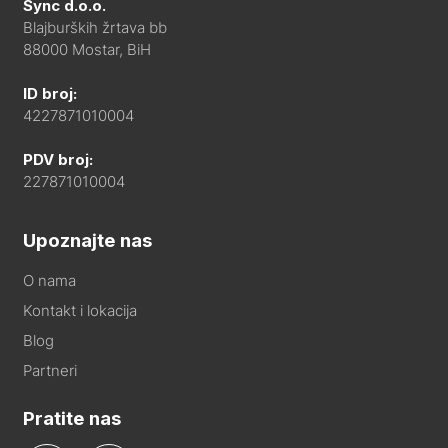
Sync d.o.o.
Blajburških žrtava bb
88000 Mostar, BiH
ID broj:
4227871010004
PDV broj:
227871010004
Upoznajte nas
O nama
Kontakt i lokacija
Blog
Partneri
Pratite nas