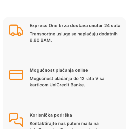
price
price
was:
is:
1,449.90 KM.
1,339.00 KM.
Express One brza dostava unutar 24 sata
Transportne usluge se naplaćuju dodatnih
9,90 BAM.
Mogućnost plaćanja online
Mogućnost plaćanja do 12 rata Visa
karticom UniCredit Banke.
Korisnička podrška
Kontaktirajte nas putem maila na