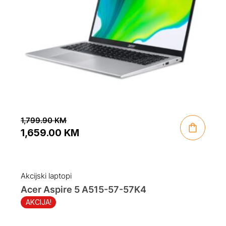
1,799.90
KM
1,659.00
KM
Original
Current
price
price
was:
is:
Akcijski laptopi
1,799.90 KM.
1,659.00 KM.
Acer Aspire 5 A515-57-57K4
AKCIJA!