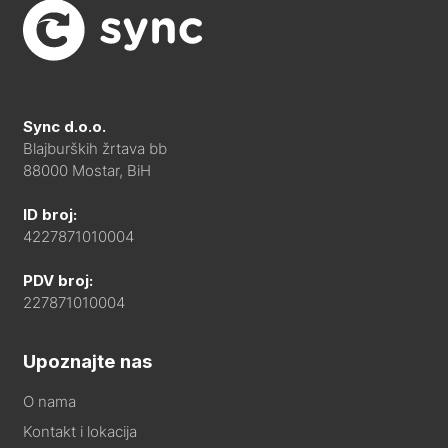
Sync d.o.o.
Blajburških žrtava bb
88000 Mostar, BiH
ID broj:
4227871010004
PDV broj:
227871010004
Upoznajte nas
O nama
Kontakt i lokacija