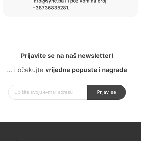
info@sync.ba ili pozivom na broj
+38736835281.
Prijavite se na naš newsletter!
… i očekujte
vrijedne popuste i nagrade
Prijavi se