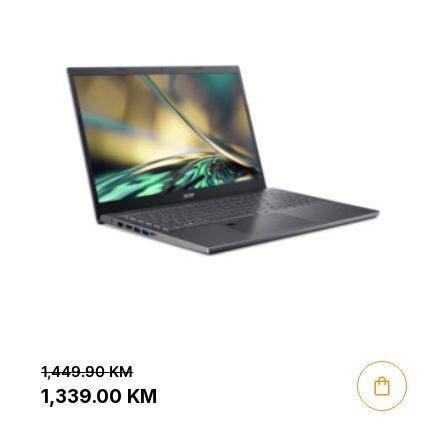
1,449.90
KM
1,339.00
KM
Original
Current