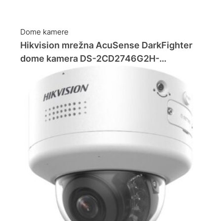
Dome kamere
Hikvision mrežna AcuSense DarkFighter
dome kamera DS-2CD2746G2H-
IPTRZS2U/SL (8MP)