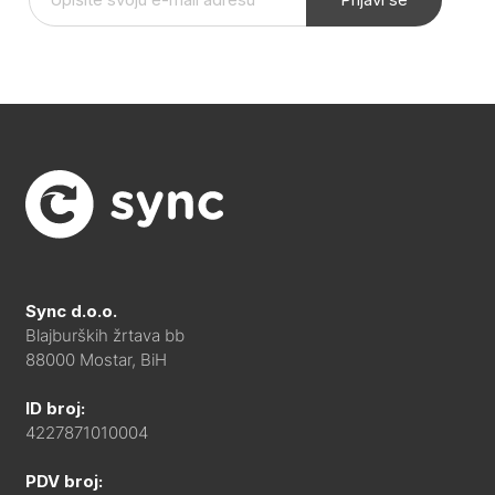
Sync d.o.o.
Blajburških žrtava bb
88000 Mostar, BiH
ID broj:
4227871010004
PDV broj: