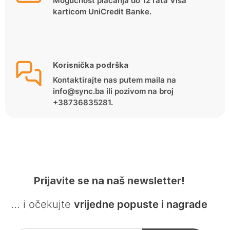
Mogućnost plaćanja do 12 rata Visa
karticom UniCredit Banke.
Korisnička podrška
Kontaktirajte nas putem maila na
info@sync.ba ili pozivom na broj
+38736835281.
Prijavite se na naš newsletter!
… i očekujte
vrijedne popuste i nagrade