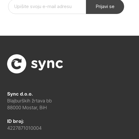
Prijavi se
Sync d.o.o.
Blajburških žrtava bb
88000 Mostar, BiH
ID broj:
4227871010004