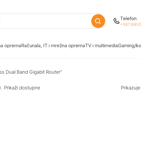
Telefon
+38736835
žna oprema
Računala, IT i mrežna oprema
TV i multimedia
Gaming/ko
ss Dual Band Gigabit Router”
Prikaži dostupne
Prikazuje