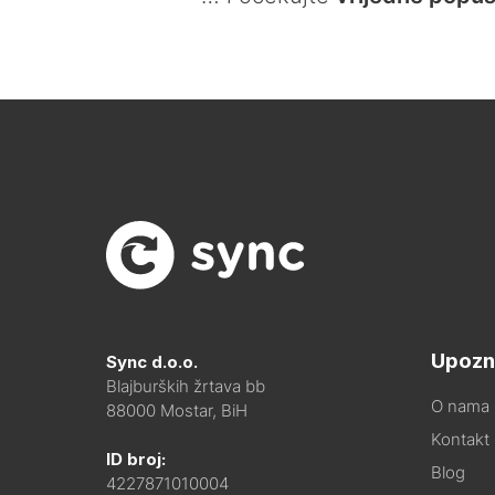
Upozn
Sync d.o.o.
Blajburških žrtava bb
O nama
88000 Mostar, BiH
Kontakt i
ID broj:
Blog
4227871010004