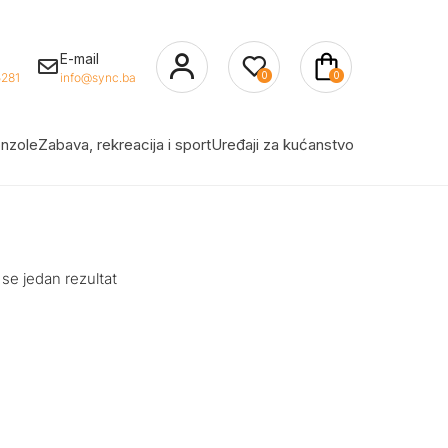
E-mail
0
0
281
info@sync.ba
nzole
Zabava, rekreacija i sport
Uređaji za kućanstvo
 se jedan rezultat