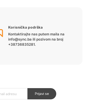
Korisnička podrška
Kontaktirajte nas putem maila na
info@sync.ba ili pozivom na broj
+38736835281.
Prijavi se