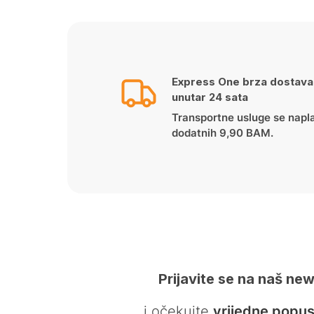
Express One brza dostava
unutar 24 sata
Transportne usluge se napl
dodatnih 9,90 BAM.
Prijavite se na naš new
… i očekujte
vrijedne popus