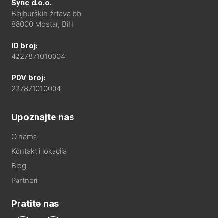
Sync d.o.o.
Blajburških žrtava bb
88000 Mostar, BiH
ID broj:
4227871010004
PDV broj:
227871010004
Upoznajte nas
O nama
Kontakt i lokacija
Blog
Partneri
Pratite nas