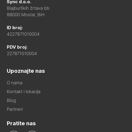
Sync d.o.o.
Blajburških žrtava bb
88000 Mostar, BiH
ID broj:
4227871010004
PDV broj:
227871010004
Upoznajte nas
O nama
Kontakt i lokacija
Blog
Partneri
Pratite nas