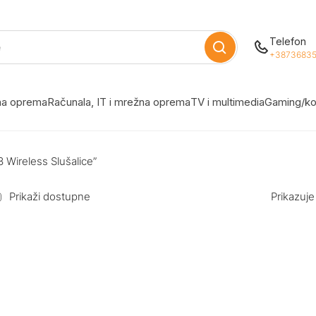
Telefon
+38736835
žna oprema
Računala, IT i mrežna oprema
TV i multimedia
Gaming/ko
 Wireless Slušalice”
Prikaži dostupne
Prikazuje