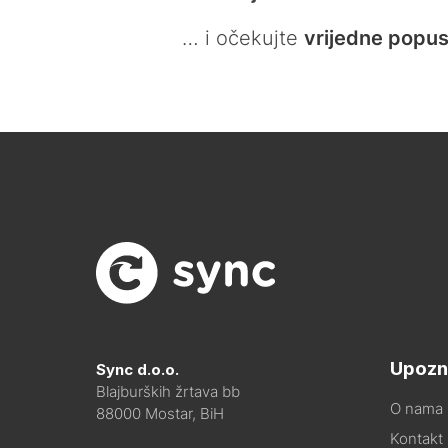
… i očekujte
vrijedne popus
Upozn
Sync d.o.o.
Blajburških žrtava bb
O nama
88000 Mostar, BiH
Kontakt i