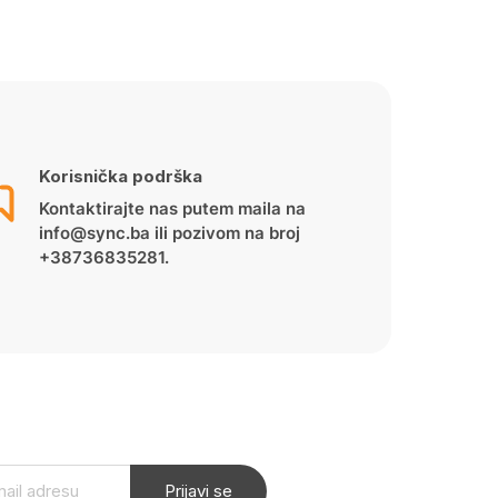
Korisnička podrška
Kontaktirajte nas putem maila na
info@sync.ba ili pozivom na broj
+38736835281.
Prijavi se