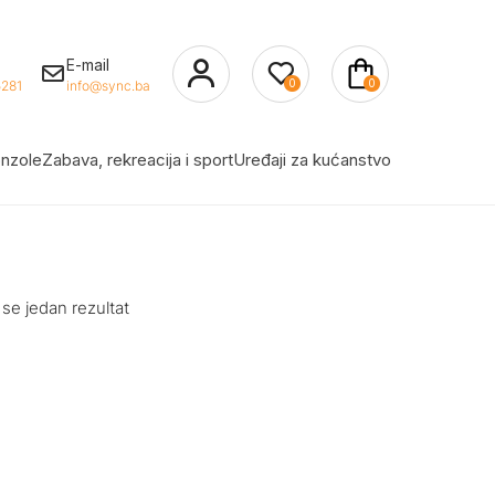
E-mail
0
0
281
info@sync.ba
nzole
Zabava, rekreacija i sport
Uređaji za kućanstvo
 se jedan rezultat