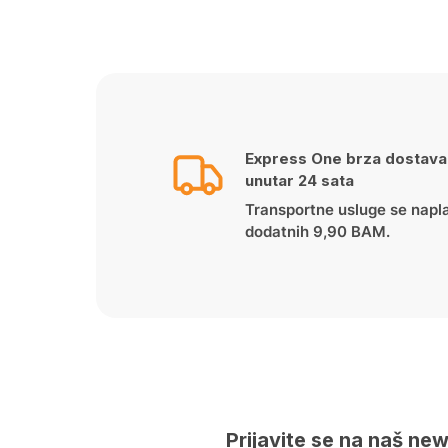
price
price
was:
is:
199.90 KM.
156.90 KM.
Express One brza dostava
unutar 24 sata
Transportne usluge se napl
dodatnih 9,90 BAM.
Prijavite se na naš new