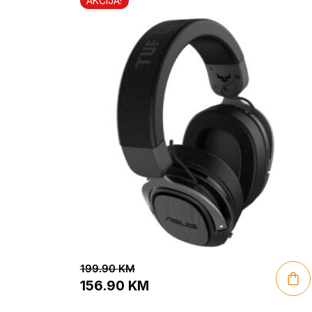
AKCIJA!
199.90
KM
156.90
KM
Original
Current