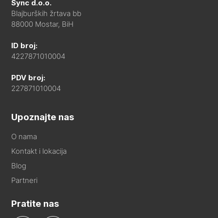
Sync d.o.o.
Blajburških žrtava bb
88000 Mostar, BiH
ID broj:
4227871010004
PDV broj:
227871010004
Upoznajte nas
O nama
Kontakt i lokacija
Blog
Partneri
Pratite nas