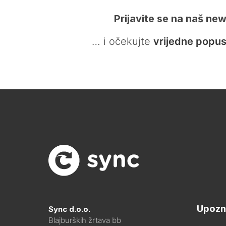
Prijavite se na naš new
… i očekujte
vrijedne popus
Upozn
Sync d.o.o.
Blajburških žrtava bb