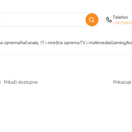
Telefon
+38736835
žna oprema
Računala, IT i mrežna oprema
TV i multimedia
Gaming/ko
Prikaži dostupne
Prikazuje