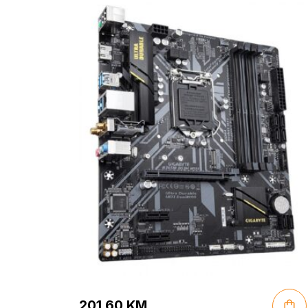
201.60
KM