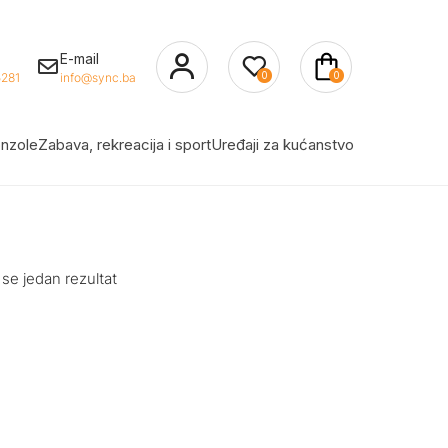
E-mail
0
0
281
info@sync.ba
nzole
Zabava, rekreacija i sport
Uređaji za kućanstvo
 se jedan rezultat