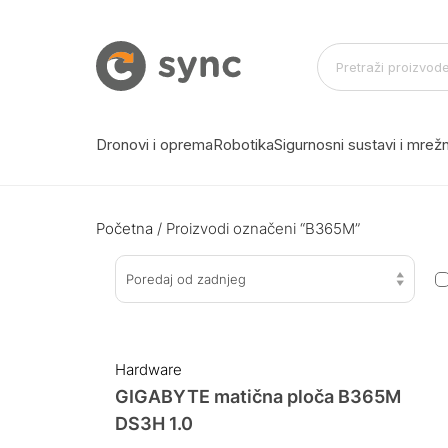
Dronovi i oprema
Robotika
Sigurnosni sustavi i mre
Početna
/ Proizvodi označeni “B365M”
Poredaj od zadnjeg
Hardware
GIGABYTE matična ploča B365M
DS3H 1.0