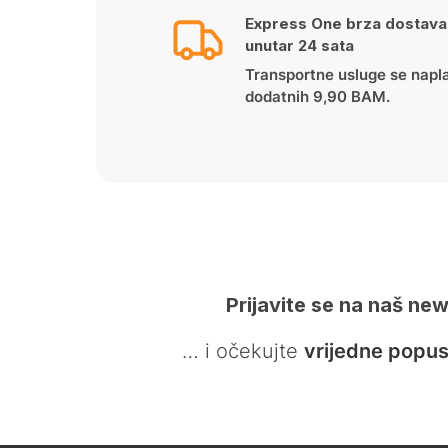
Express One brza dostava
unutar 24 sata
Transportne usluge se napl
dodatnih 9,90 BAM.
Prijavite se na naš new
… i očekujte
vrijedne popus