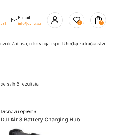
E-mail
0
0
281
info@sync.ba
nzole
Zabava, rekreacija i sport
Uređaji za kućanstvo
 se svih 8 rezultata
Dronovi i oprema
DJI Air 3 Battery Charging Hub