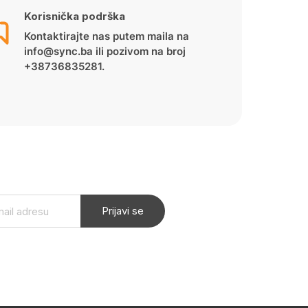
Korisnička podrška
Kontaktirajte nas putem maila na
info@sync.ba ili pozivom na broj
+38736835281.
Prijavi se