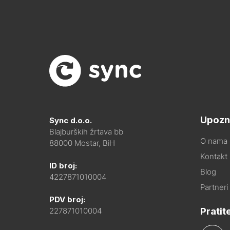
Upozn
Sync d.o.o.
Blajburških žrtava bb
O nama
88000 Mostar, BiH
Kontakt i
ID broj:
Blog
4227871010004
Partneri
PDV broj:
Pratit
227871010004