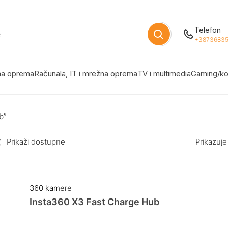
Telefon
+38736835
žna oprema
Računala, IT i mrežna oprema
TV i multimedia
Gaming/ko
b”
Prikaži dostupne
Prikazuje
360 kamere
Insta360 X3 Fast Charge Hub