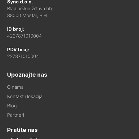
Sync d.o.o.
Blajburških žrtava bb
88000 Mostar, BiH
ID broj:
4227871010004
PDV broj:
227871010004
Upoznajte nas
O nama
Kontakt i lokacija
Blog
Partneri
Pratite nas