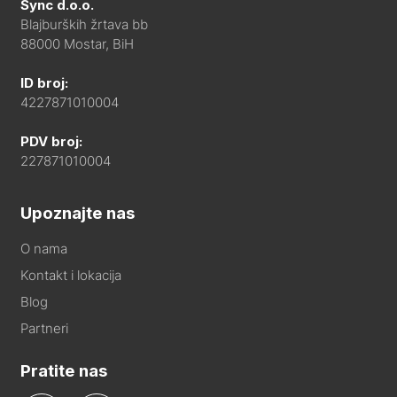
Sync d.o.o.
Blajburških žrtava bb
88000 Mostar, BiH
ID broj:
4227871010004
PDV broj:
227871010004
Upoznajte nas
O nama
Kontakt i lokacija
Blog
Partneri
Pratite nas