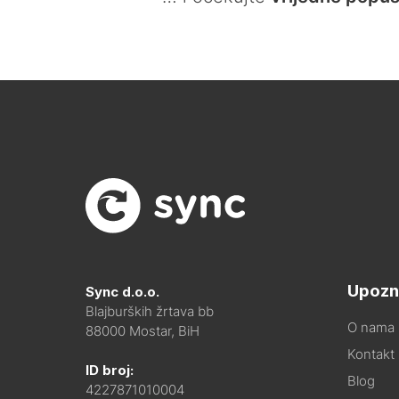
Upozn
Sync d.o.o.
Blajburških žrtava bb
O nama
88000 Mostar, BiH
Kontakt i
ID broj:
Blog
4227871010004