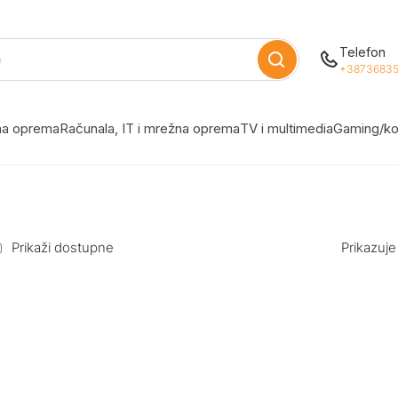
Telefon
+38736835
žna oprema
Računala, IT i mrežna oprema
TV i multimedia
Gaming/ko
Prikaži dostupne
Prikazuje