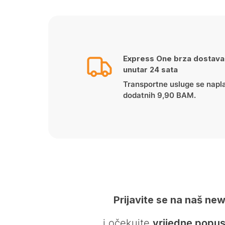
Express One brza dostava
unutar 24 sata
Transportne usluge se napl
dodatnih 9,90 BAM.
Prijavite se na naš new
… i očekujte
vrijedne popus