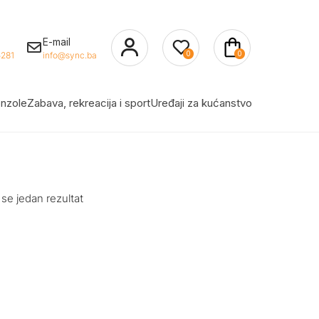
E-mail
0
0
281
info@sync.ba
nzole
Zabava, rekreacija i sport
Uređaji za kućanstvo
 se jedan rezultat