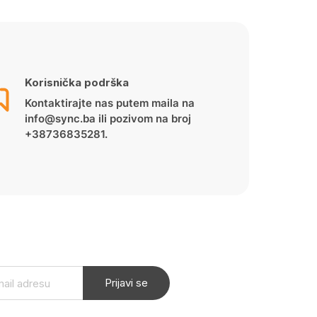
Korisnička podrška
Kontaktirajte nas putem maila na
info@sync.ba ili pozivom na broj
+38736835281.
Prijavi se