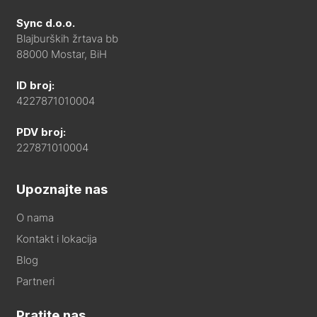
Sync d.o.o.
Blajburških žrtava bb
88000 Mostar, BiH
ID broj:
4227871010004
PDV broj:
227871010004
Upoznajte nas
O nama
Kontakt i lokacija
Blog
Partneri
Pratite nas