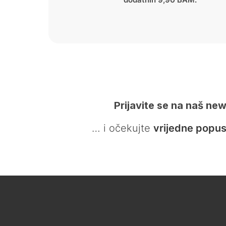
Prijavite se na naš new
… i očekujte
vrijedne popus