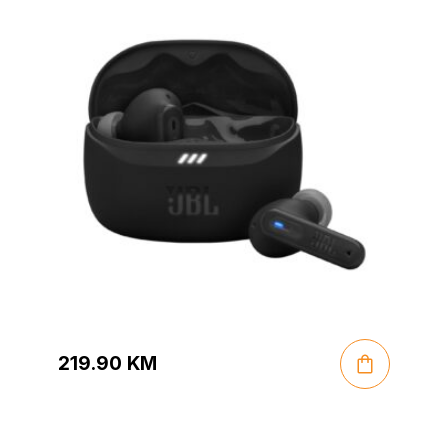
219.90
KM