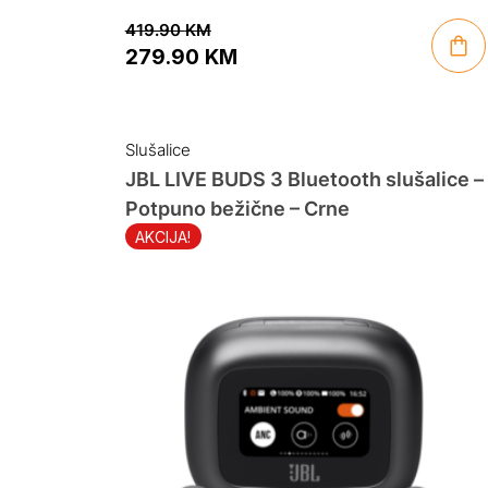
419.90
KM
279.90
KM
Original
Current
price
price
was:
is:
Slušalice
419.90 KM.
279.90 KM.
JBL LIVE BUDS 3 Bluetooth slušalice –
Potpuno bežične – Crne
AKCIJA!