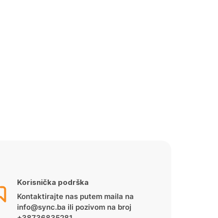
Korisnička podrška
Kontaktirajte nas putem maila na
info@sync.ba ili pozivom na broj
+38736835281.