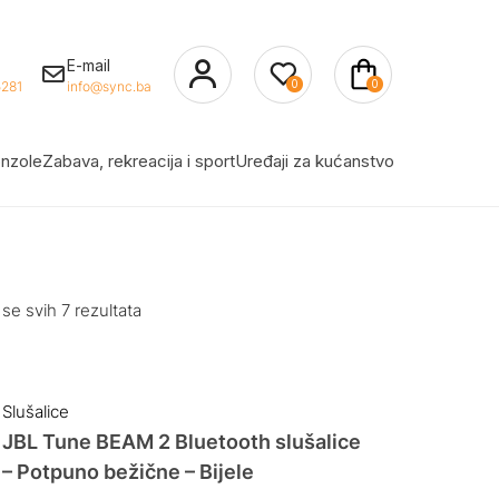
E-mail
0
0
281
info@sync.ba
nzole
Zabava, rekreacija i sport
Uređaji za kućanstvo
 se svih 7 rezultata
Slušalice
JBL Tune BEAM 2 Bluetooth slušalice
– Potpuno bežične – Bijele