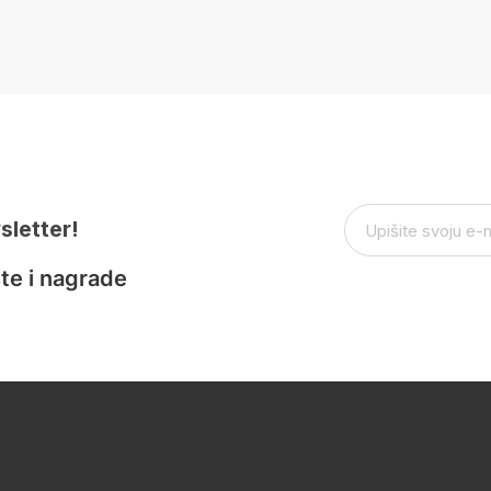
sletter!
te i nagrade