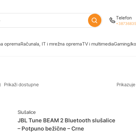
Telefon
+38736835
žna oprema
Računala, IT i mrežna oprema
TV i multimedia
Gaming/ko
Prikaži dostupne
Prikazuje
Slušalice
JBL Tune BEAM 2 Bluetooth slušalice
– Potpuno bežične – Crne