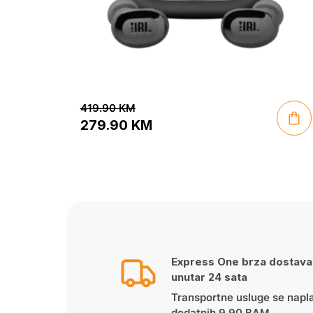
419.90
KM
279.90
KM
Original
Current
price
price
was:
is:
419.90 KM.
279.90 KM.
Express One brza dostava
unutar 24 sata
Transportne usluge se napl
dodatnih 9,90 BAM.