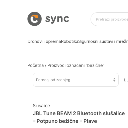
Dronovi i oprema
Robotika
Sigurnosni sustavi i mre
Početna
/ Proizvodi označeni “bežične”
Poredaj od zadnjeg
Slušalice
JBL Tune BEAM 2 Bluetooth slušalice
– Potpuno bežične – Plave