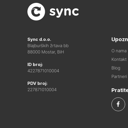
Upozn
Sync d.o.o.
Blajburških žrtava bb
O nama
88000 Mostar, BiH
Kontakt i
ID broj:
Blog
4227871010004
Partneri
PDV broj:
Pratit
227871010004