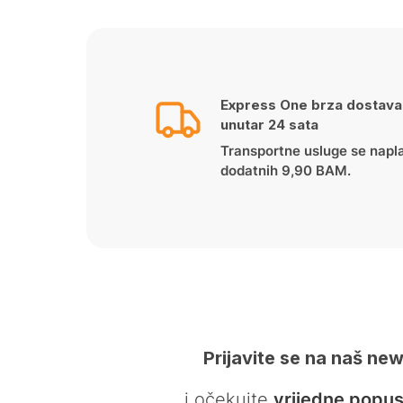
Express One brza dostava
unutar 24 sata
Transportne usluge se napl
dodatnih 9,90 BAM.
Prijavite se na naš new
… i očekujte
vrijedne popus