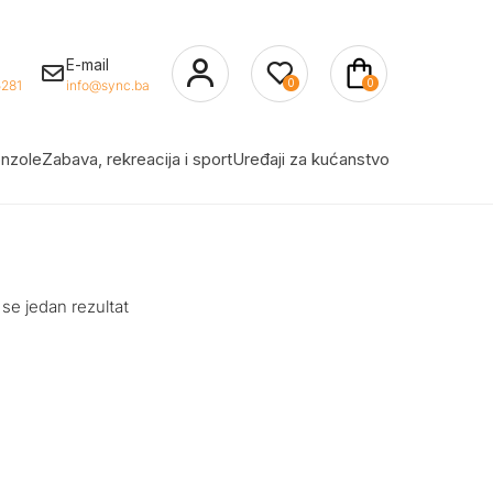
E-mail
0
0
281
info@sync.ba
nzole
Zabava, rekreacija i sport
Uređaji za kućanstvo
 se jedan rezultat