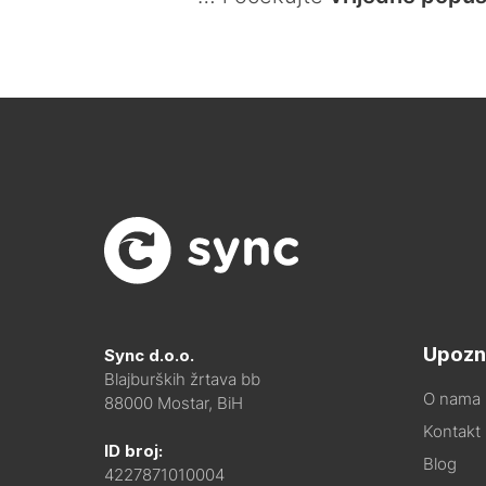
Upozn
Sync d.o.o.
Blajburških žrtava bb
O nama
88000 Mostar, BiH
Kontakt i
ID broj:
Blog
4227871010004