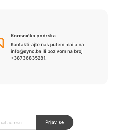
Korisnička podrška
Kontaktirajte nas putem maila na
info@sync.ba ili pozivom na broj
+38736835281.
Prijavi se