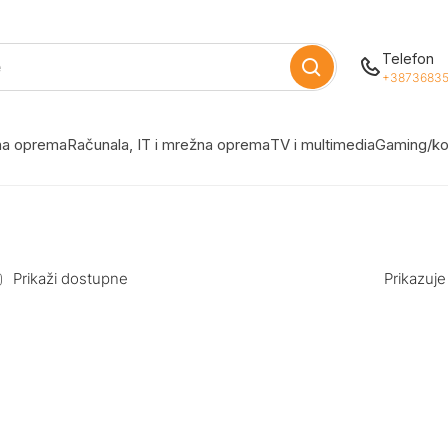
Telefon
+38736835
žna oprema
Računala, IT i mrežna oprema
TV i multimedia
Gaming/ko
Prikaži dostupne
Prikazuje