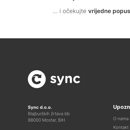
… i očekujte
vrijedne popus
Upozn
Sync d.o.o.
Blajburških žrtava bb
O nama
88000 Mostar, BiH
Kontakt i