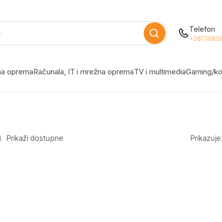
Telefon
+38736835
žna oprema
Računala, IT i mrežna oprema
TV i multimedia
Gaming/ko
Prikaži dostupne
Prikazuje