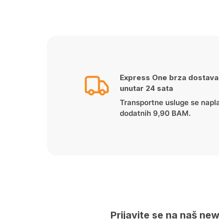
price
price
was:
is:
279.00 KM.
249.00 KM.
Express One brza dostava
unutar 24 sata
Transportne usluge se napl
dodatnih 9,90 BAM.
Prijavite se na naš new