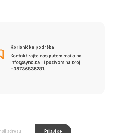
Korisnička podrška
Kontaktirajte nas putem maila na
info@sync.ba ili pozivom na broj
+38736835281.
Prijavi se