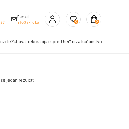
E-mail
0
0
281
info@sync.ba
nzole
Zabava, rekreacija i sport
Uređaji za kućanstvo
 se jedan rezultat