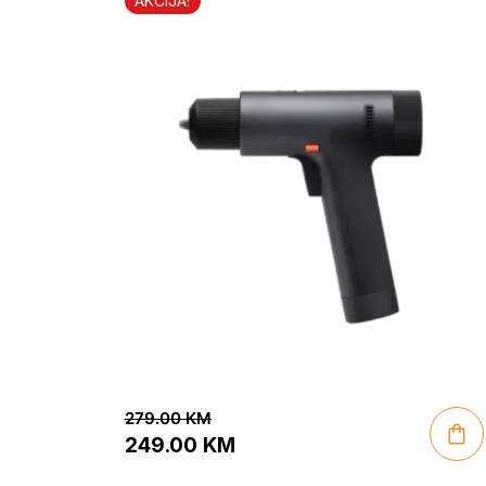
AKCIJA!
279.00
KM
249.00
KM
Original
Current