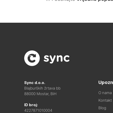
Upozn
Sync d.o.o.
Blajburških žrtava bb
O nama
88000 Mostar, BiH
Kontakt i
ID broj:
Blog
4227871010004