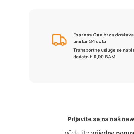
Express One brza dostava
unutar 24 sata
Transportne usluge se napl
dodatnih 9,90 BAM.
Prijavite se na naš new
… i očekujte
vrijedne popus