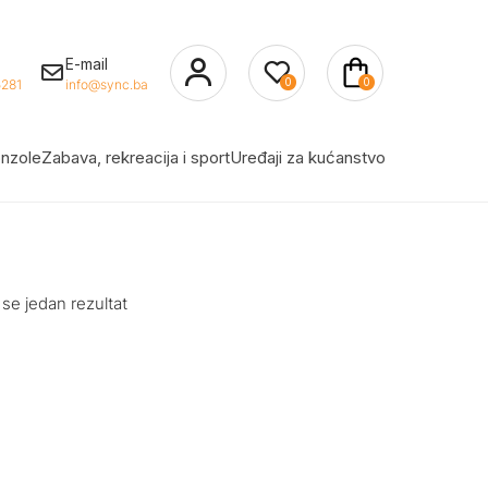
E-mail
0
0
281
info@sync.ba
nzole
Zabava, rekreacija i sport
Uređaji za kućanstvo
 se jedan rezultat